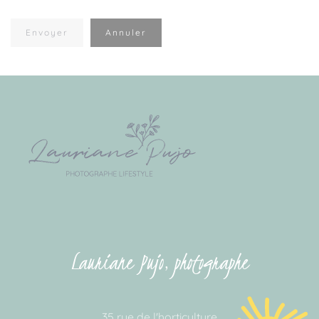
Envoyer
Annuler
Lauriane Pujo, photographe
35 rue de l'horticulture