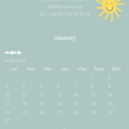
68100 Mulhouse
Tél. : +33 (0)7 69 97 69 18
Evénements
Année
Mois
Année
Mois
précédente
précédent
suivante
suivant
Août 2026
Lun
Mar
Mer
Jeu
Ven
Sam
Dim
1
2
3
4
5
6
7
8
9
10
11
12
13
14
15
16
17
18
19
20
21
22
23
24
25
26
27
28
29
30
31