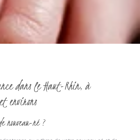
sance dans le Haut-Rhin, à
et environs
 de nouveau-né ?