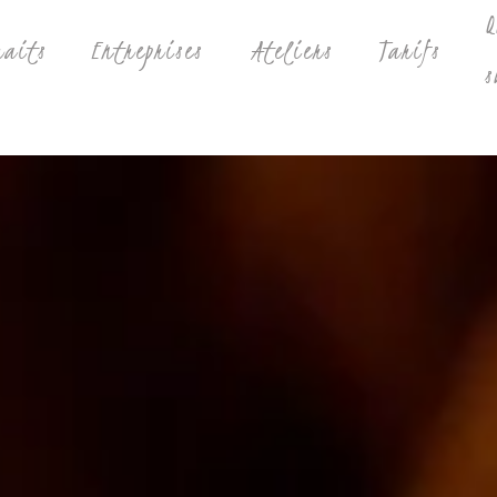
Q
raits
Entreprises
Ateliers
Tarifs
s