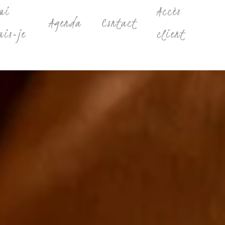
ui
Accès
Agenda
Contact
uis-je
client