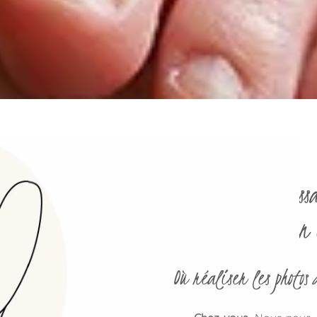
Les photos de nais
Mulhouse, à Thann 
Où réaliser les photos